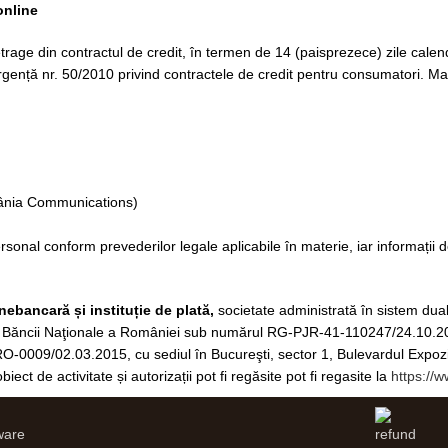
online
 retrage din contractul de credit, în termen de 14 (paisprezece) zile calend
rgență nr. 50/2010 privind contractele de credit pentru consumatori. Mai 
mânia Communications)
al conform prevederilor legale aplicabile în materie, iar informații de
bancară și instituție de plată,
societate administrată în sistem duali
al Băncii Naţionale a României sub numărul RG-PJR-41-110247/24.10.2
O-0009/02.03.2015, cu sediul în Bucureşti, sector 1, Bulevardul Expozitiei
ct de activitate și autorizații pot fi regăsite pot fi regasite la
https://w