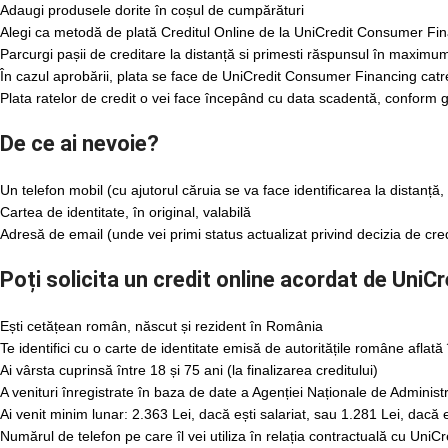
Adaugi produsele dorite în coșul de cumpărături
Alegi ca metodă de plată Creditul Online de la UniCredit Consumer Fin
Parcurgi pașii de creditare la distanță si primesti răspunsul în maxim
În cazul aprobării, plata se face de UniCredit Consumer Financing catre 
Plata ratelor de credit o vei face începând cu data scadentă, conform g
De ce ai nevoie?
Un telefon mobil (cu ajutorul căruia se va face identificarea la distanță
Cartea de identitate, în original, valabilă
Adresă de email (unde vei primi status actualizat privind decizia de cre
Poți solicita un credit online acordat de Uni
Ești cetățean român, născut și rezident în România
Te identifici cu o carte de identitate emisă de autoritățile române aflată 
Ai vârsta cuprinsă între 18 și 75 ani (la finalizarea creditului)
A venituri înregistrate în baza de date a Agenției Naționale de Administ
Ai venit minim lunar: 2.363 Lei, dacă ești salariat, sau 1.281 Lei, dacă 
Numărul de telefon pe care îl vei utiliza în relația contractuală cu U