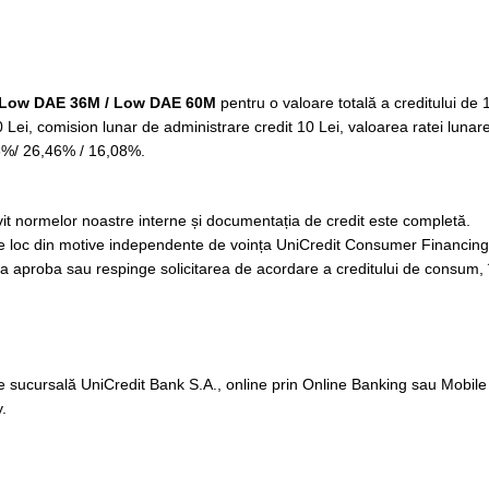
 Low DAE 36M / Low DAE 60M
pentru o valoare totală a creditului de 1
Lei, comision lunar de administrare credit 10 Lei, valoarea ratei lunare
06%/ 26,46% / 16,08%.
trivit normelor noastre interne și documentația de credit este completă.
tă pe loc din motive independente de voința UniCredit Consumer Financing
de a aproba sau respinge solicitarea de acordare a creditului de consum,
e sucursală UniCredit Bank S.A., online prin Online Banking sau Mobile 
.