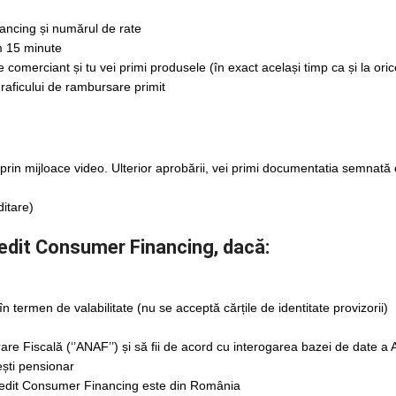
ancing și numărul de rate
um 15 minute
comerciant și tu vei primi produsele (în exact același timp ca și la ori
raficului de rambursare primit
, prin mijloace video. Ulterior aprobării, vei primi documentatia semnată 
ditare)
Credit Consumer Financing, dacă:
în termen de valabilitate (nu se acceptă cărțile de identitate provizorii)
rare Fiscală (‘’ANAF’’) și să fii de acord cu interogarea bazei de date 
ești pensionar
niCredit Consumer Financing este din România