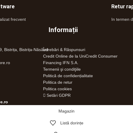
ftware
Retur ra
alizat frecvent
In termen d
Informații
9, Bistrița, Bistrița-Năsăud
Întrebări & Răspunsuri
Credit Online de la UniCredit Consumer
re.ro
Financing IFN S.A.
Termenii şi condiţiile
Politică de confidențialitate
Politica de retur
Politica cookies
Setări GDPR
e.ro
Magazin
Listă dorințe