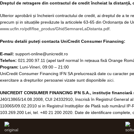
Dreptul de retragere din contractul de credit încheiat la distanță, 
Ulterior aprobării și încheierii contractului de credit, ai dreptul de a te
precum și in situațiile prevăzute la articolele 63-65 din Ordonanța de U
www.ucfin.ro/pdf/fise_produs/GhidSemnareLaDistanta.pdf
.
Pentru detalii puteți contacta UniCredit Consumer Financing:
E-mail:
support-online@unicredit.ro
Telefon:
021.200.97.11 (apel tarif normal în rețeaua fixă Orange Ro
Program:
Luni-Vineri, 09:00 – 21:00
UniCredit Consumer Financing IFN SA prelucrează date cu caracter person
exercitare a drepturilor persoanei vizate sunt disponibile
aici
.
UNICREDIT CONSUMER FINANCING IFN S.A., instituție financiară ne
J40/13865/14.08.2008, CUI 24332910, înscrisă în Registrul General 
110065/09.02.2010 si in Registrul Instituţiilor de Plată sub numărul IP-R
103.269.200 Lei, tel. +40 21 200 2020. Date de identificare complete, obie