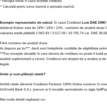
Perceput numai în cazul acordării creditului.
*
Calculată pentru suma maximă și perioada maximă.
**
Exemplu reprezentativ de calcul:
În cazul Creditului
Low DAE 24M/
dobânzii fixă/an este de 18% / 15% / 12% , comision de analiză dosar 0 
valoarea totală plătibilă 2.062,93 / 3.517,09 / 10.705,74 Lei, DAE 38,
Fără comision de analiză dosar
Ai răspuns pe loc***, dacă sunt îndeplinite condițiile de eligibilitate po
***Fac excepție situațiile în care decizia de creditare nu poate fi lua
analiză suplimentară a cererii. Creditorul are dreptul de a analiza și 
legale.
Unde și cum plătești ratele?
Achită ratele aferente Creditului Partener 100% Online numerar în oric
UniCredit Bank S.A.), precum și în locațiile semnalizate cu sigla SelfPay
Mai multe detalii regăsești
aici
.