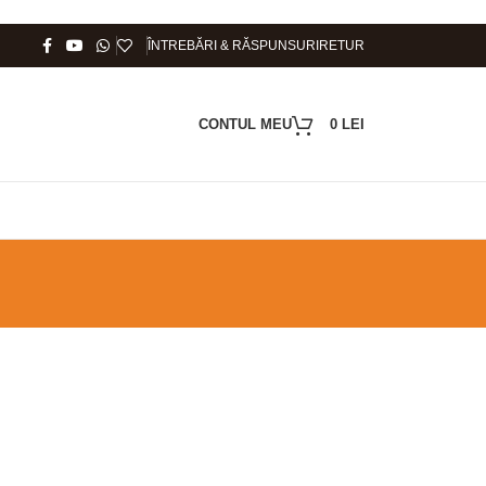
ÎNTREBĂRI & RĂSPUNSURI
RETUR
CONTUL MEU
0
LEI