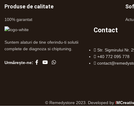
Produse de calitate
So
100% garantat
Actu
Contact
Suntem alaturi de tine oferindu-ti solutii
complete de diagnoza si chiptuning.
Str. Sigmirului Nr. 2
+40 772 095 778
Urmărește-ne:
contact@remedysto
© Remedystore 2023. Developed by
I
MCreativ