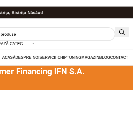
istrița, Bistrița-Năsăud
HIS!
SELECTEAZĂ CATEGORIA
ACASĂ
DESPRE NOI
SERVICII CHIPTUNING
MAGAZIN
BLOG
CONTACT
umer Financing IFN S.A.