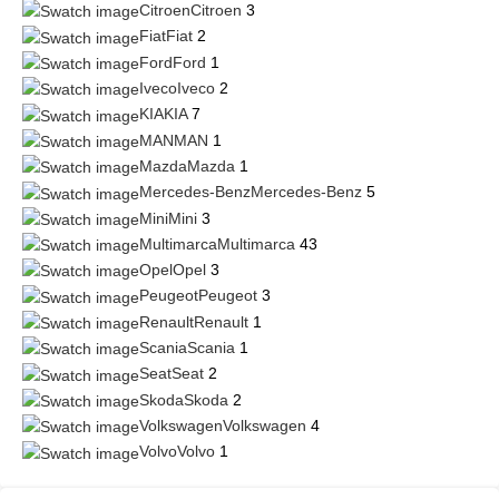
Citroen
Citroen
3
Fiat
Fiat
2
Ford
Ford
1
Iveco
Iveco
2
KIA
KIA
7
MAN
MAN
1
Mazda
Mazda
1
Mercedes-Benz
Mercedes-Benz
5
Mini
Mini
3
Multimarca
Multimarca
43
Opel
Opel
3
Peugeot
Peugeot
3
Renault
Renault
1
Scania
Scania
1
Seat
Seat
2
Skoda
Skoda
2
Volkswagen
Volkswagen
4
Volvo
Volvo
1