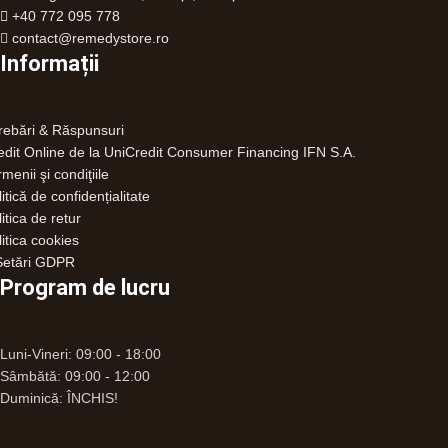
+40 772 095 778
contact@remedystore.ro
Informații
trebări & Răspunsuri
edit Online de la UniCredit Consumer Financing IFN S.A.
menii şi condiţiile
itică de confidențialitate
itica de retur
litica cookies
etări GDPR
Program de lucru
Luni-Vineri: 09:00 - 18:00
Sâmbătă: 09:00 - 12:00
Duminică: ÎNCHIS!