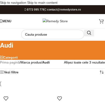
Skip to navigation
Skip to main content
PROGRAM DE LUCRU
0772 095 778
contact@remedystore.ro
Luni-Vineri:
09:00 - 17:00 |
Sâmbătă:
09:00 - 12:00 |
Duminică:
MENU
ÎNCHIS!
Audi
Categorii
Prima pagină
/
Marca produs
/
Audi
Afișez toate cele 3 rezultate
Vezi filtre