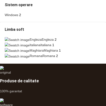
Sistem operare
Windows
2
Limba soft
Engleza
Engleza
2
Italiana
Italiana
1
Maghiara
Maghiara
1
Romana
Romana
2
Produse de calitate
100% garantat