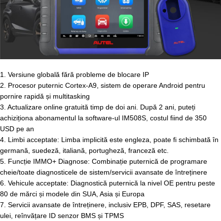
1. Versiune globală fără probleme de blocare IP
2. Procesor puternic Cortex-A9, sistem de operare Android pentru
pornire rapidă și multitasking
3. Actualizare online gratuită timp de doi ani. După 2 ani, puteți
achiziționa abonamentul la software-ul IM508S, costul fiind de 350
USD pe an
4. Limbi acceptate: Limba implicită este engleza, poate fi schimbată în
germană, suedeză, italiană, portugheză, franceză etc.
5. Funcție IMMO+ Diagnose: Combinație puternică de programare
cheie/toate diagnosticele de sistem/servicii avansate de întreținere
6. Vehicule acceptate: Diagnostică puternică la nivel OE pentru peste
80 de mărci și modele din SUA, Asia și Europa
7. Servicii avansate de întreținere, inclusiv EPB, DPF, SAS, resetare
ulei, reînvățare ID senzor BMS și TPMS