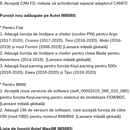
8. Acceptă CAN FD, trebuie să achiziționați separat adaptorul CANFD
Funcții nou adăugate pe Autel IM508S
* Pentru Fiat:
1. Adaugă funcția de învățare a cheilor (ocolire PIN) pentru Argo
(2017-2020), Cronos (2017-2020), Toro (2016-2020), Mobi (2016-
2019) și noul Fiorino (2008-2019) [Lansare inițială globală]
2. Adaugă funcția de învățare a cheilor pentru cheia Blade pentru
Awventura (2014-2018). [Lansare inițială globală]
3. Adaugă KeyLearning pentru funcția KeyLearning pentru 500x
(2018-2020), Eaea (2018-2020) și Tipo (2018-2020)
* Pentru BMW:
1. Acceptă noua versiune de software (swfl_00002419_085_010_080)
pentru funcția KeyLearning pentru sistemul de imobilizare FEM/BDC.
[Lansare inițială globală]
2. Adaugă 196 de versiuni de software, care acceptă funcția de citire
ISN (mod OBD) pentru motorul B48/B58. [Lansare inițială globală]
Lista de funcții Autel MaxiIM IM508S: