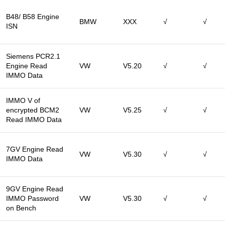
B48/ B58 Engine
BMW
XXX
√
√
ISN
Siemens PCR2.1
Engine Read
VW
V5.20
√
√
IMMO Data
IMMO V of
encrypted BCM2
VW
V5.25
√
√
Read IMMO Data
7GV Engine Read
VW
V5.30
√
√
IMMO Data
9GV Engine Read
IMMO Password
VW
V5.30
√
√
on Bench