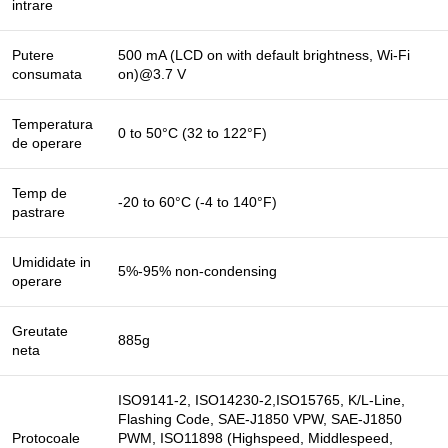
intrare
Putere
500 mA (LCD on with default brightness, Wi-Fi
consumata
on)@3.7 V
Temperatura
0 to 50°C (32 to 122°F)
de operare
Temp de
-20 to 60°C (-4 to 140°F)
pastrare
Umididate in
5%-95% non-condensing
operare
Greutate
885g
neta
ISO9141-2, ISO14230-2,ISO15765, K/L-Line,
Flashing Code, SAE-J1850 VPW, SAE-J1850
Protocoale
PWM, ISO11898 (Highspeed, Middlespeed,