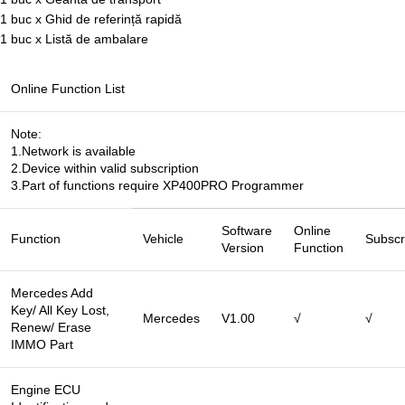
1 buc x Ghid de referință rapidă
1 buc x Listă de ambalare
Online Function List
Note:
1.Network is available
2.Device within valid subscription
3.Part of functions require XP400PRO Programmer
Software
Online
Function
Vehicle
Subscr
Version
Function
Mercedes Add
Key/ All Key Lost,
Mercedes
V1.00
√
√
Renew/ Erase
IMMO Part
Engine ECU