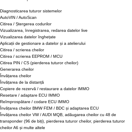
Diagnosticarea tuturor sistemelor
AutoVIN / AutoScan
Citirea / Ștergerea codurilor
Vizualizarea, înregistrarea, redarea datelor live
Vizualizarea datelor înghețate
Aplicații de gestionare a datelor și a atelierului
Citirea / scrierea cheilor
Citirea / scrierea EEPROM / MCU
Citirea PIN / CS (pierderea tuturor cheilor)
Generarea cheilor
Învățarea cheilor
Învățarea de la distanță
Copiere de rezervă / restaurare a datelor IMMO
Resetare / adaptare ECU IMMO
Reîmprospătare / codare ECU IMMO
Învățarea cheilor BMW FEM / BDC și adaptarea ECU
Învățarea cheilor VW / AUDI MQB, adăugarea cheilor cu 48 de
transponder (96 de biți), pierderea tuturor cheilor, pierderea tuturor
cheilor A6 și multe altele