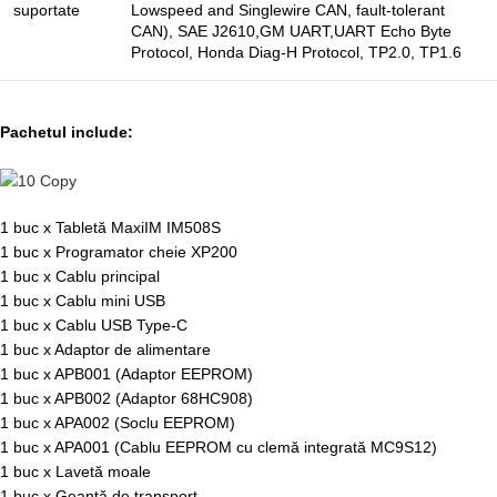
suportate
Lowspeed and Singlewire CAN, fault-tolerant
CAN), SAE J2610,GM UART,UART Echo Byte
Protocol, Honda Diag-H Protocol, TP2.0, TP1.6
Pachetul include:
1 buc x Tabletă MaxiIM IM508S
1 buc x Programator cheie XP200
1 buc x Cablu principal
1 buc x Cablu mini USB
1 buc x Cablu USB Type-C
1 buc x Adaptor de alimentare
1 buc x APB001 (Adaptor EEPROM)
1 buc x APB002 (Adaptor 68HC908)
1 buc x APA002 (Soclu EEPROM)
1 buc x APA001 (Cablu EEPROM cu clemă integrată MC9S12)
1 buc x Lavetă moale
1 buc x Geantă de transport