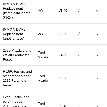
IMMO V BCM2
Replacement
VW
V5.40
√
√
(immo data length
0*524)
IMMO V BCM2
Replacement
VW
V5.50
√
√
(another type)
2020 Mazda 3 and
Ford
Cx-30 Parameter
V4.00
√
√
Mazda
Reset
F-150, Fusion, and
other models after
Ford
V3.60
√
√
2015 Parameter
Mazda
Reset
Expo, Focus, and
other models in
Ford
2019 Black Box
V3.10
√
√