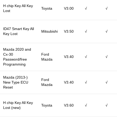
H chip Key All Key
Toyota
V3.00
√
√
Lost
ID47 Smart Key All
Mitsubishi
V3.50
√
√
Key Lost
Mazda 2020 and
Cx-30
Ford
V3.40
√
√
Password/free
Mazda
Programming
Mazda (2013-)
Ford
New Type ECU
V3.40
√
√
Mazda
Reset
H chip Key All Key
Toyota
V3.60
√
√
Lost (new)