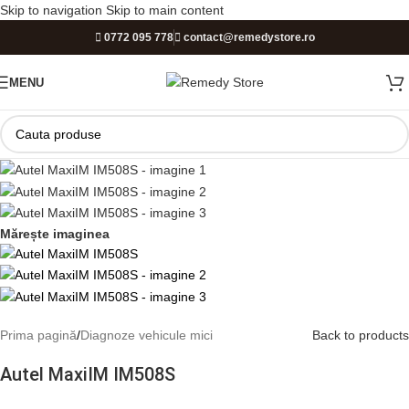
Skip to navigation
Skip to main content
PROGRAM DE LUCRU
0772 095 778
contact@remedystore.ro
Luni-Vineri:
09:00 - 17:00 |
Sâmbătă:
09:00 - 12:00 |
Duminică:
MENU
ÎNCHIS!
Mărește imaginea
Prima pagină
/
Diagnoze vehicule mici
Back to products
Autel MaxiIM IM508S