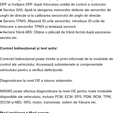
DPF și învățare DPF după înlocuirea unității de control a motorului.
● Service SAS: Ajută la ștergerea memoriilor defecte ale senzorilor de
unghi de direcție și la calibrarea senzorului de unghi de direcție.
● Service TPMS: Afișează ID-urile senzorilor, introduce ID-urile de
înlocuire a senzorilor TPMS și testează senzorii.
● Aerisire frână ABS: Obține o plăcuță de frână fermă după epuizarea
aerului etc.
Control bidirecțional și test activ:
Controlul bidirecțional poate trimite și primi informații de la modulele de
control ale vehiculului. Accesează subsistemele și componentele
vehiculului pentru a verifica defecțiunile.
Diagnosticare la nivel OE a tuturor sistemelor:
IM508S poate efectua diagnosticare la nivel OE pentru toate modulele
disponibile ale vehiculului, inclusiv PCM, ECM, EPS, PDM, BCM, TPM,
SCCM și ABS, SRS, motor, transmisie, sistem de frânare etc.
Mod inteligent + Mod expert: