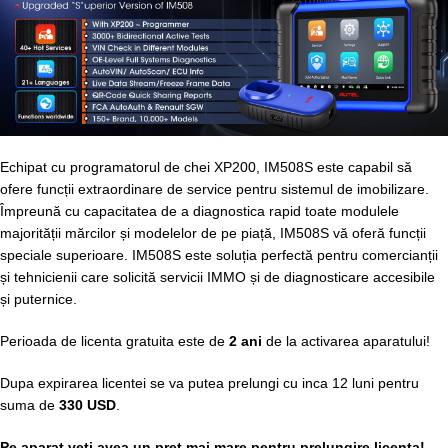
Echipat cu programatorul de chei XP200, IM508S este capabil să
ofere funcții extraordinare de service pentru sistemul de imobilizare.
Împreună cu capacitatea de a diagnostica rapid toate modulele
majorității mărcilor și modelelor de pe piață, IM508S vă oferă funcții
speciale superioare. IM508S este soluția perfectă pentru comercianții
și tehnicienii care solicită servicii IMMO și de diagnosticare accesibile
și puternice.
Perioada de licenta gratuita este de
2 ani
de la activarea aparatului!
Dupa expirarea licentei se va putea prelungi cu inca 12 luni pentru
suma de
330 USD
.
Pe aparat veti avea un pret mai mare pentru prelungire licenta!