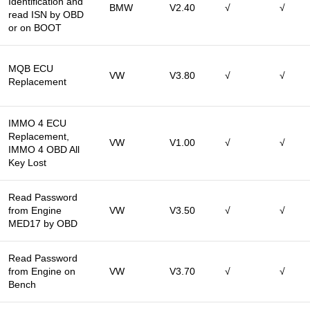
Identification and
BMW
V2.40
√
√
read ISN by OBD
or on BOOT
MQB ECU
VW
V3.80
√
√
Replacement
IMMO 4 ECU
Replacement,
VW
V1.00
√
√
IMMO 4 OBD All
Key Lost
Read Password
from Engine
VW
V3.50
√
√
MED17 by OBD
Read Password
from Engine on
VW
V3.70
√
√
Bench