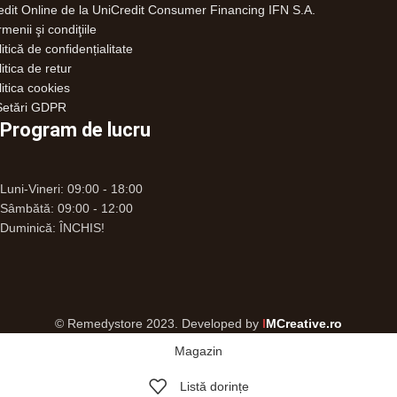
edit Online de la UniCredit Consumer Financing IFN S.A.
menii şi condiţiile
itică de confidențialitate
itica de retur
litica cookies
etări GDPR
Program de lucru
Luni-Vineri: 09:00 - 18:00
Sâmbătă: 09:00 - 12:00
Duminică: ÎNCHIS!
© Remedystore 2023. Developed by
I
MCreative.ro
Magazin
Listă dorințe