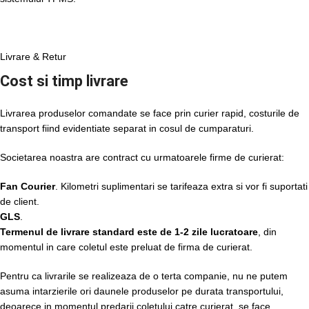
Livrare & Retur
Cost si timp livrare
Livrarea produselor comandate se face prin curier rapid, costurile de
transport fiind evidentiate separat in cosul de cumparaturi.
Societarea noastra are contract cu urmatoarele firme de curierat:
Fan Courier
. Kilometri suplimentari se tarifeaza extra si vor fi suportati
de client.
GLS
.
Termenul de livrare standard este de 1-2 zile lucratoare
, din
momentul in care coletul este preluat de firma de curierat.
Pentru ca livrarile se realizeaza de o terta companie, nu ne putem
asuma intarzierile ori daunele produselor pe durata transportului,
deoarece in momentul predarii coletului catre curierat, se face