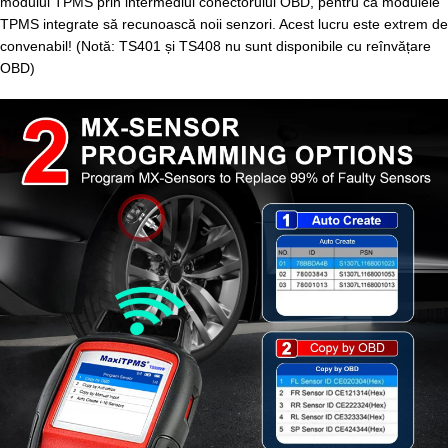
modulul TPMS prin intermediul conectorului OBD, pentru ca modulele
TPMS integrate să recunoască noii senzori. Acest lucru este extrem de
convenabil! (Notă: TS401 și TS408 nu sunt disponibile cu reînvățare
OBD)