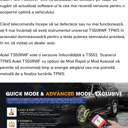
rugăm să actualizați software-ul la cea mai recentă versiune pentru o
acoperire optimă a vehiculului.
Când telecomanda începe să se defecteze sau nu mai funcționează,
ați fi mai încântați să aveți instrumentul universal TS508WF TPMS în
arsenalul dumneavoastră pentru a testa puterea semnalului acesteia,
în loc să vizitați un dealer auto.
Autel TS508WF este o versiune îmbunătățită a TS501. Scanerul
TPMS Autel TS508WF cu opțiuni de Mod Rapid și Mod Avansat vă
permite să economisiți timp și energie alegând cea mai potrivită
metodă de a finaliza lucrările TPMS.