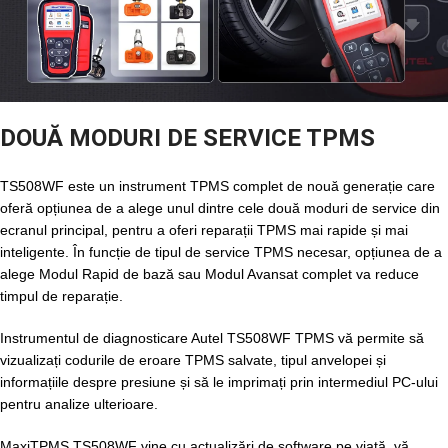
DOUĂ MODURI DE SERVICE TPMS
TS508WF este un instrument TPMS complet de nouă generație care
oferă opțiunea de a alege unul dintre cele două moduri de service din
ecranul principal, pentru a oferi reparații TPMS mai rapide și mai
inteligente. În funcție de tipul de service TPMS necesar, opțiunea de a
alege Modul Rapid de bază sau Modul Avansat complet va reduce
timpul de reparație.
Instrumentul de diagnosticare Autel TS508WF TPMS vă permite să
vizualizați codurile de eroare TPMS salvate, tipul anvelopei și
informațiile despre presiune și să le imprimați prin intermediul PC-ului
pentru analize ulterioare.
MaxiTPMS TS508WF vine cu actualizări de software pe viață, vă