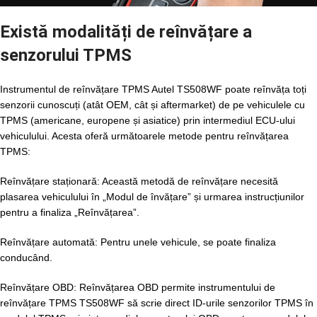
Există modalități de reînvățare a
senzorului TPMS
Instrumentul de reînvățare TPMS Autel TS508WF poate reînvăța toți
senzorii cunoscuți (atât OEM, cât și aftermarket) de pe vehiculele cu
TPMS (americane, europene și asiatice) prin intermediul ECU-ului
vehiculului. Acesta oferă următoarele metode pentru reînvățarea
TPMS:
Reînvățare staționară: Această metodă de reînvățare necesită
plasarea vehiculului în „Modul de învățare” și urmarea instrucțiunilor
pentru a finaliza „Reînvățarea”.
Reînvățare automată: Pentru unele vehicule, se poate finaliza
conducând.
Reînvățare OBD: Reînvățarea OBD permite instrumentului de
reînvățare TPMS TS508WF să scrie direct ID-urile senzorilor TPMS în