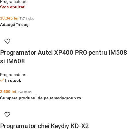
Programatoare
Stoc epuizat
30.345
lei
TVA inclus
Adaugă în coș
Programator Autel XP400 PRO pentru IM508
si IM608
Programatoare
In stock
2.600
lei
TVA inclus
Cumpara produsul de pe remedygroup.ro
Programator chei Keydiy KD-X2