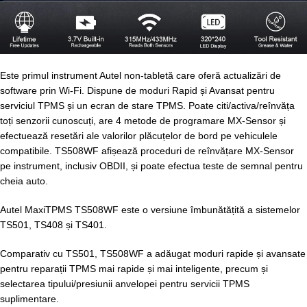
Este primul instrument Autel non-tabletă care oferă actualizări de
software prin Wi-Fi. Dispune de moduri Rapid și Avansat pentru
serviciul TPMS și un ecran de stare TPMS. Poate citi/activa/reînvăța
toți senzorii cunoscuți, are 4 metode de programare MX-Sensor și
efectuează resetări ale valorilor plăcuțelor de bord pe vehiculele
compatibile. TS508WF afișează proceduri de reînvățare MX-Sensor
pe instrument, inclusiv OBDII, și poate efectua teste de semnal pentru
cheia auto.
Autel MaxiTPMS TS508WF este o versiune îmbunătățită a sistemelor
TS501, TS408 și TS401.
Comparativ cu TS501, TS508WF a adăugat moduri rapide și avansate
pentru reparații TPMS mai rapide și mai inteligente, precum și
selectarea tipului/presiunii anvelopei pentru servicii TPMS
suplimentare.