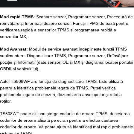
Mod rapid TPMS:
Scanare senzor, Programare senzor, Procedură de
reînvățare și Informații despre senzor. Funcții TPMS de bază pentru
verificarea rapidă a senzorilor TPMS și programarea rapidă a
senzorilor MX;
Mod Avansat:
Modul de service avansat îndeplinește funcții TPMS
suplimentare: Diagnosticare TPMS, Programare senzor, Reînvățare
poziție și Informații (date senzori OE și MX și diagrama locației portului
OBDII al vehiculului).
Autel TS508WF are funcție de diagnosticare TPMS. Este utilizată
pentru a identifica problemele legate de TPMS. Puteți verifica
problemele legate de senzori, dezumflarea anvelopelor și rotația
roților.
TS508WF poate citi sau șterge codurile de eroare TPMS, descrierea
codurilor de eroare afișată pe ecran pentru a efectua căutarea
codurilor de eroare. Vă poate ajuta să identificați mai rapid problemele
sistemului TPMS.