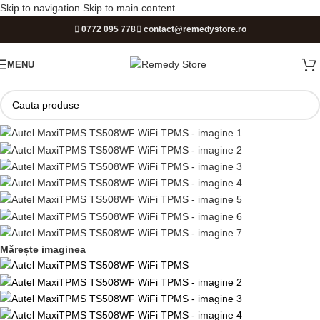
Skip to navigation
Skip to main content
PROGRAM DE LUCRU
0772 095 778
contact@remedystore.ro
Luni-Vineri:
09:00 - 17:00 |
Sâmbătă:
09:00 - 12:00 |
Duminică:
MENU
ÎNCHIS!
Mărește imaginea