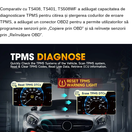
Comparativ cu TS408, TS401, TS508WF a adăugat capacitatea de
diagnosticare TPMS pentru citirea și ștergerea codurilor de eroare
TPMS, a adăugat un conector OBD2 pentru a permite utilizatorilor să
programeze senzorii prin „Copiere prin OBD” și să reînvețe senzorii
prin „Reînvățare OBD”.