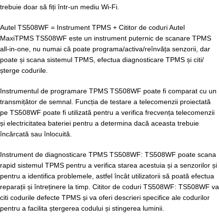
trebuie doar să fiți într-un mediu Wi-Fi.
Autel TS508WF = Instrument TPMS + Cititor de coduri Autel
MaxiTPMS TS508WF este un instrument puternic de scanare TPMS
all-in-one, nu numai că poate programa/activa/reînvăța senzorii, dar
poate și scana sistemul TPMS, efectua diagnosticare TPMS și citi/
șterge codurile.
Instrumentul de programare TPMS TS508WF poate fi comparat cu un
transmițător de semnal. Funcția de testare a telecomenzii proiectată
pe TS508WF poate fi utilizată pentru a verifica frecvența telecomenzii
și electricitatea bateriei pentru a determina dacă aceasta trebuie
încărcată sau înlocuită.
Instrument de diagnosticare TPMS TS508WF: TS508WF poate scana
rapid sistemul TPMS pentru a verifica starea acestuia și a senzorilor și
pentru a identifica problemele, astfel încât utilizatorii să poată efectua
reparații și întreținere la timp. Cititor de coduri TS508WF: TS508WF va
citi codurile defecte TPMS și va oferi descrieri specifice ale codurilor
pentru a facilita ștergerea codului și stingerea luminii.