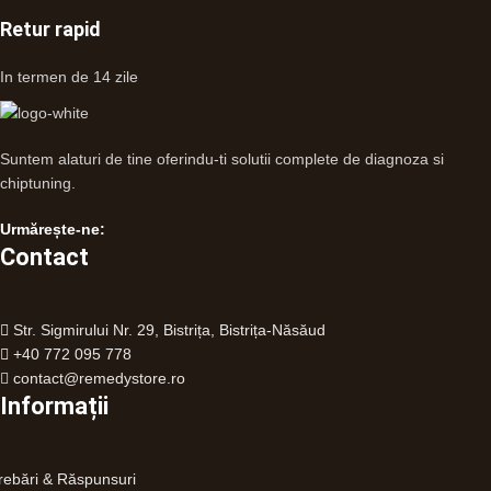
Retur rapid
In termen de 14 zile
Suntem alaturi de tine oferindu-ti solutii complete de diagnoza si
chiptuning.
Urmărește-ne:
Contact
Str. Sigmirului Nr. 29, Bistrița, Bistrița-Năsăud
+40 772 095 778
contact@remedystore.ro
Informații
trebări & Răspunsuri