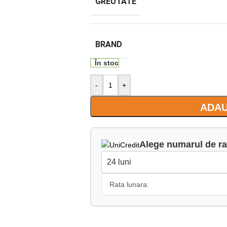
GREUTATE
BRAND
În stoc
-
+
ADAU
Alege numarul de ra
Rata lunara: