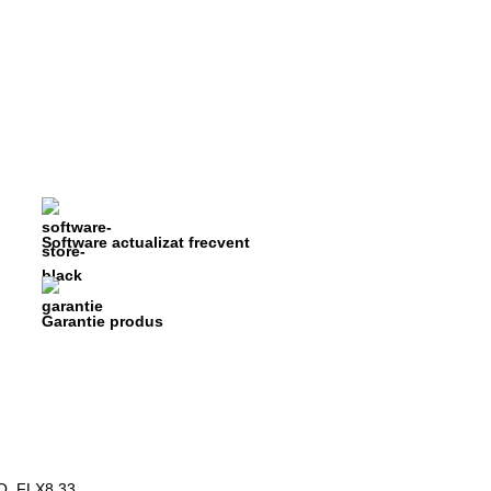
Software actualizat frecvent
Garantie produs
RO
,
FLX8.33