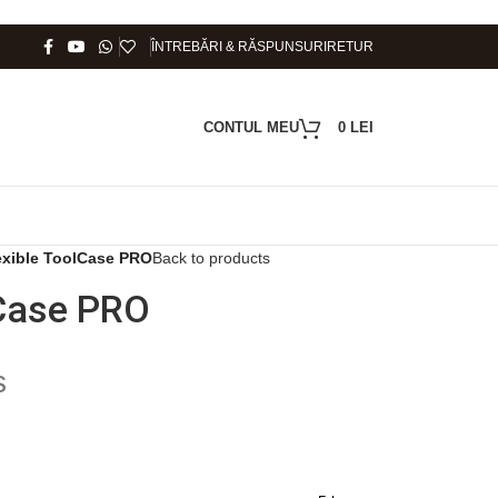
ÎNTREBĂRI & RĂSPUNSURI
RETUR
CONTUL MEU
0
LEI
exible ToolCase PRO
Back to products
lCase PRO
s