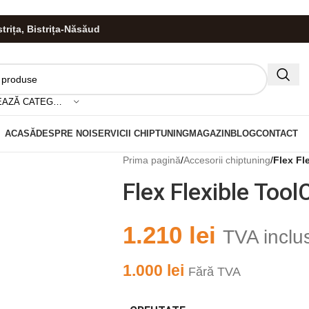
istrița, Bistrița-Năsăud
HIS!
SELECTEAZĂ CATEGORIA
ACASĂ
DESPRE NOI
SERVICII CHIPTUNING
MAGAZIN
BLOG
CONTACT
Prima pagină
/
Accesorii chiptuning
/
Flex Fl
Flex Flexible Too
1.210
lei
TVA inclu
1.000
lei
Fără TVA