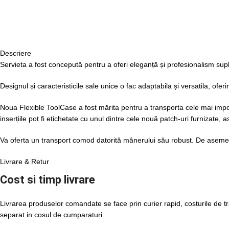
Descriere
Servieta a fost concepută pentru a oferi eleganță și profesionalism supl
Designul și caracteristicile sale unice o fac adaptabila și versatila, ofe
Noua Flexible ToolCase a fost mărita pentru a transporta cele mai import
inserțiile pot fi etichetate cu unul dintre cele nouă patch-uri furnizate, a
Va oferta un transport comod datorită mânerului său robust. De asemen
Livrare & Retur
Cost si timp livrare
Livrarea produselor comandate se face prin curier rapid, costurile de tr
separat in cosul de cumparaturi.