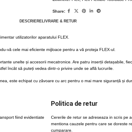
Share:
DESCRIERE
LIVRARE & RETUR
imentar utilizatorilor aparatului FLEX.
rindu-vă cele mai eficiente mijloace pentru a vă proteja FLEX-ul.
ante unelte și accesorii mecatronice. Are patru inserții detașabile, fie
stfel încât să puteți vedea dintr-o privire unde se află lucrurile.
ea, este echipat cu zăvoare cu arc pentru o mai mare siguranță și dura
Politica de retur
ansport fiind evidentiate
Cererile de retur se adreseaza in scris pe
mentiona cauzele pentru care se doreste ret
cumparare.