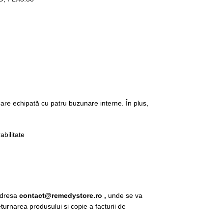
care echipată cu patru buzunare interne. În plus,
bilitate
 adresa
contact@remedystore.ro ,
unde se va
urnarea produsului si copie a facturii de