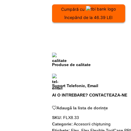
Cumpără cu
începând de la 46.39 LEI
Produse de calitate
Suport Telefonic, Email
AI O INTREBARE? CONTACTEAZA-NE
Adaugă la lista de dorințe
SKU:
FLX8.33
Categorie:
Accesorii chiptuning
Etichete:
Flex
,
Flex Flexible ToolCase P