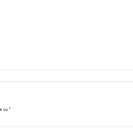
*
te cu