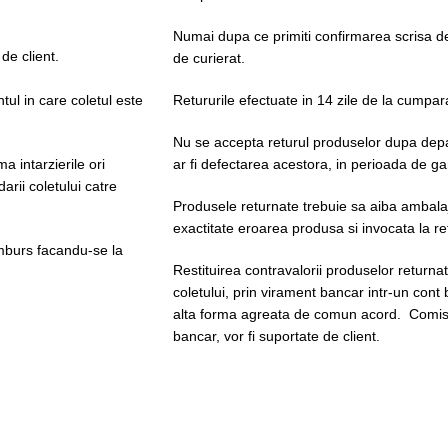
Numai dupa ce primiti confirmarea scrisa d
 de client.
de curierat.
tul in care coletul este
Retururile efectuate in 14 zile de la cumpar
Nu se accepta returul produselor dupa depas
 intarzierile ori
ar fi defectarea acestora, in perioada de ga
rii coletului catre
Produsele returnate trebuie sa aiba ambalaje
exactitate eroarea produsa si invocata la re
amburs facandu-se la
Restituirea contravalorii produselor returnat
coletului, prin virament bancar intr-un cont 
alta forma agreata de comun acord. Comisi
bancar, vor fi suportate de client.