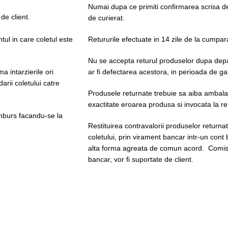
Numai dupa ce primiti confirmarea scrisa d
 de client.
de curierat.
tul in care coletul este
Retururile efectuate in 14 zile de la cumpar
Nu se accepta returul produselor dupa depas
 intarzierile ori
ar fi defectarea acestora, in perioada de ga
rii coletului catre
Produsele returnate trebuie sa aiba ambalaje
exactitate eroarea produsa si invocata la re
amburs facandu-se la
Restituirea contravalorii produselor returnat
coletului, prin virament bancar intr-un cont 
alta forma agreata de comun acord. Comisi
bancar, vor fi suportate de client.