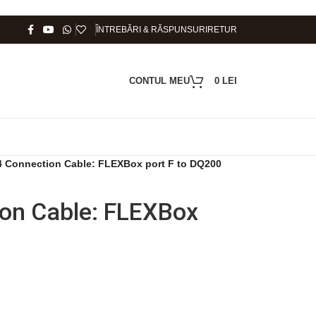
ÎNTREBĂRI & RĂSPUNSURI
RETUR
CONTUL MEU
0
LEI
4 Connection Cable: FLEXBox port F to DQ200
on Cable: FLEXBox