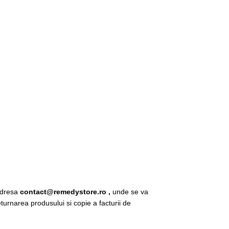
 adresa
contact@remedystore.ro ,
unde se va
urnarea produsului si copie a facturii de