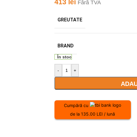
413
lei
Fără TVA
GREUTATE
BRAND
În stoc
-
+
ADAU
Cumpără cu
de la 135.00 LEI / lună