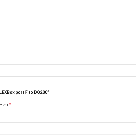
 FLEXBox port F to DQ200”
*
te cu