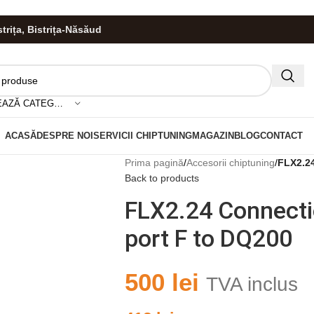
istrița, Bistrița-Năsăud
HIS!
SELECTEAZĂ CATEGORIA
ACASĂ
DESPRE NOI
SERVICII CHIPTUNING
MAGAZIN
BLOG
CONTACT
Prima pagină
/
Accesorii chiptuning
/
FLX2.2
Back to products
FLX2.24 Connecti
port F to DQ200
500
lei
TVA inclus