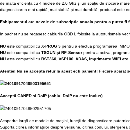
de înaltă eficiență cu 4 nuclee de 2,0 Ghz și un spațiu de stocare ma
diagnosticarea mai rapidă, mai stabilă și mai durabilă; produsul este 
Echipamentul are nevoie de subscriptie anuala pentru a putea fi f
In pachet nu se regasesc cablurile OBD I, folosite la autoturismele vec
NU
este compatibil cu
X-PROG 3
pentru a efectua programarea IMMO
NU
este compatibil cu
TSGUN și RF-Sensor
pentru a activa, programa
NU
este compatibil cu
BST360, VSP100, ADAS, imprimante WIFI etc
Atentie! Nu se accepta retur la acest echipament!
Fiecare aparat se
Acceptă CANFD și DoIP (cablul DoIP nu este inclus)
Acoperire largă de modele de mașini, funcții de diagnosticare puternic
Suportă citirea informațiilor despre versiune, citirea codului, ștergerea c