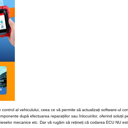
 control al vehiculului, ceea ce vă permite să actualizați software-ul c
onente după efectuarea reparațiilor sau înlocuirilor, oferind soluții p
a pieselor mecanice etc. Dar vă rugăm să rețineți că codarea ECU NU est