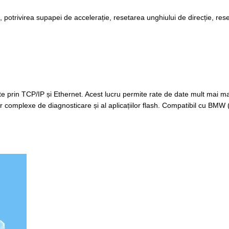
e, potrivirea supapei de accelerație, resetarea unghiului de direcție, res
ate prin TCP/IP și Ethernet. Acest lucru permite rate de date mult mai
r complexe de diagnosticare și al aplicațiilor flash. Compatibil cu BMW