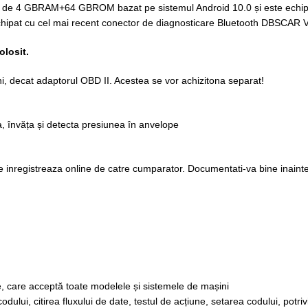
re de 4 GBRAM+64 GBROM bazat pe sistemul Android 10.0 și este echipat
echipat cu cel mai recent conector de diagnosticare Bluetooth DBSCAR V
olosit.
hi, decat adaptorul OBD II. Acestea se vor achizitona separat!
, învăța și detecta presiunea în anvelope
 inregistreaza online de catre cumparator. Documentati-va bine inaint
e, care acceptă toate modelele și sistemele de mașini
odului, citirea fluxului de date, testul de acțiune, setarea codului, potriv