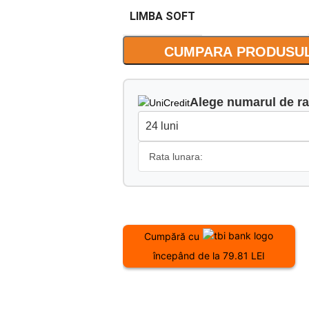
LIMBA SOFT
CUMPARA PRODUSUL
Alege numarul de ra
Rata lunara:
Cumpără cu
începând de la 79.81 LEI