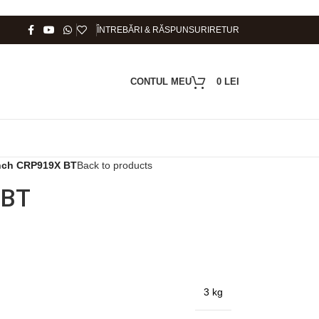
ÎNTREBĂRI & RĂSPUNSURI
RETUR
CONTUL MEU
0
LEI
nch CRP919X BT
Back to products
 BT
3 kg