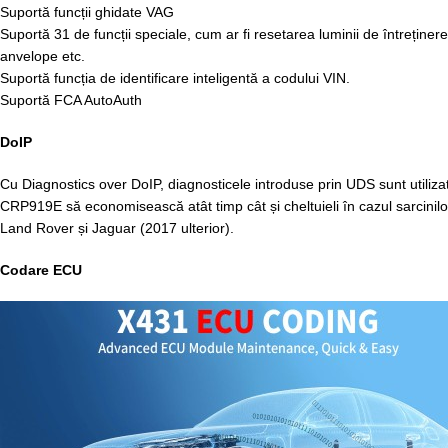
Suportă funcții ghidate VAG
Suportă 31 de funcții speciale, cum ar fi resetarea luminii de întreținer
anvelope etc.
Suportă funcția de identificare inteligentă a codului VIN.
Suportă FCA AutoAuth
DoIP
Cu Diagnostics over DoIP, diagnosticele introduse prin UDS sunt utiliz
CRP919E să economisească atât timp cât și cheltuieli în cazul sarcinilo
Land Rover și Jaguar (2017 ulterior).
Codare ECU