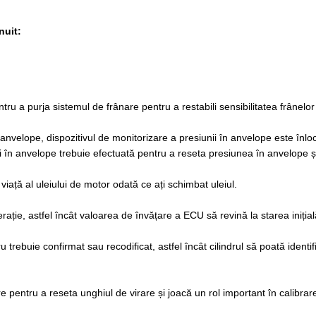
nuit:
ru a purja sistemul de frânare pentru a restabili sensibilitatea frânelo
nvelope, dispozitivul de monitorizare a presiunii în anvelope este înlocu
i în anvelope trebuie efectuată pentru a reseta presiunea în anvelope ș
iață al uleiului de motor odată ce ați schimbat uleiul.
erație, astfel încât valoarea de învățare a ECU să revină la starea inițial
ru trebuie confirmat sau recodificat, astfel încât cilindrul să poată ident
 pentru a reseta unghiul de virare și joacă un rol important în calibrar