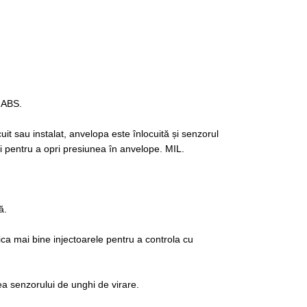
r ABS.
it sau instalat, anvelopa este înlocuită și senzorul
i pentru a opri presiunea în anvelope. MIL.
ă.
ifica mai bine injectoarele pentru a controla cu
ea senzorului de unghi de virare.