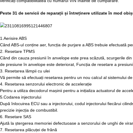
verificați compatibilitatea cu numărul VIN înainte de cumpărare.
Peste 31 de servicii de reparații și întreținere utilizate în mod obiș
1.Aerisire ABS
Când ABS-ul conține aer, funcția de purjare a ABS trebuie efectuată pent
2. Resetare TPMS
Când din cauza presiunii în anvelope este prea scăzută, scurgerile din a
de presiune în anvelope este deteriorat, Funcția de resetare a presiuni
3. Resetarea lămpii cu ulei
Vă permite să efectuați resetarea pentru un nou calcul al sistemului de v
4. Resetarea senzorului electronic de accelerație
Pentru a utiliza decodorul mașinii pentru a inițializa actuatorul de accel
5.Codarea injectorului
După înlocuirea ECU sau a injectorului, codul injectorului fiecărui cilind
precizie injecția de combustibil.
6. Resetare SAS
Ajută la ștergerea memoriei defectuoase a senzorului de unghi de virare
7. Resetarea plăcuței de frână