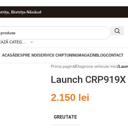
istrița, Bistrița-Năsăud
HIS!
SELECTEAZĂ CATEGORIA
ACASĂ
DESPRE NOI
SERVICII CHIPTUNING
MAGAZIN
BLOG
CONTACT
Prima pagină
/
Diagnoze vehicule mici
/
Lau
Launch CRP919X
2.150
lei
GREUTATE