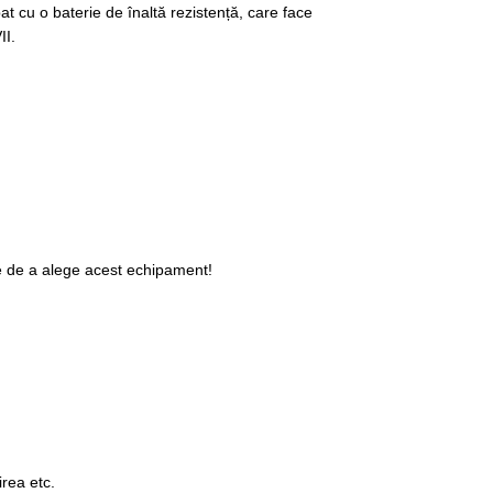
 cu o baterie de înaltă rezistență, care face
II.
e de a alege acest echipament!
irea etc.