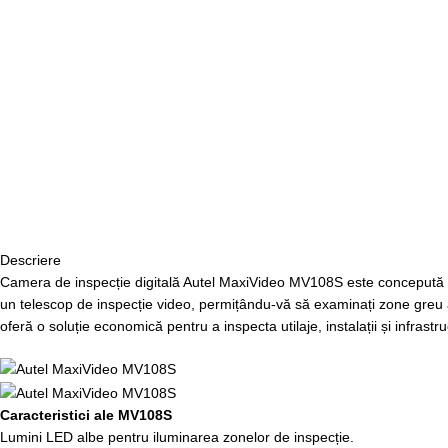
Descriere
Camera de inspecție digitală Autel MaxiVideo MV108S este concepută s
un telescop de inspecție video, permițându-vă să examinați zone greu ac
oferă o soluție economică pentru a inspecta utilaje, instalații și infrastr
Caracteristici ale MV108S
Lumini LED albe pentru iluminarea zonelor de inspecție.