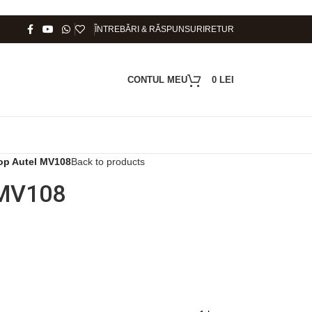
ÎNTREBĂRI & RĂSPUNSURI
RETUR
CONTUL MEU
0
LEI
op Autel MV108
Back to products
 MV108