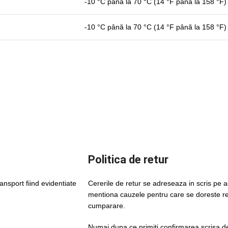
-10 °C până la 70 °C (14 °F până la 158 °F)
-10 °C până la 70 °C (14 °F până la 158 °F)
Politica de retur
ansport fiind evidentiate
Cererile de retur se adreseaza in scris pe
mentiona cauzele pentru care se doreste ret
cumparare.
Numai dupa ce primiti confirmarea scrisa d