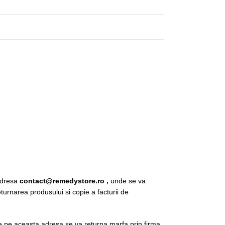
 adresa
contact@remedystore.ro ,
unde se va
urnarea produsului si copie a facturii de
e pe aceasta adresa se va returna marfa prin firma