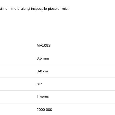
indrii motorului și inspecțiile pieselor mici.
MV108S
8,5 mm
3-8 cm
81°
1 metru
2000.000