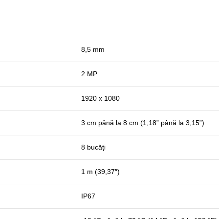
8,5 mm
2 MP
1920 x 1080
3 cm până la 8 cm (1,18” până la 3,15”)
8 bucăți
1 m (39,37″)
IP67