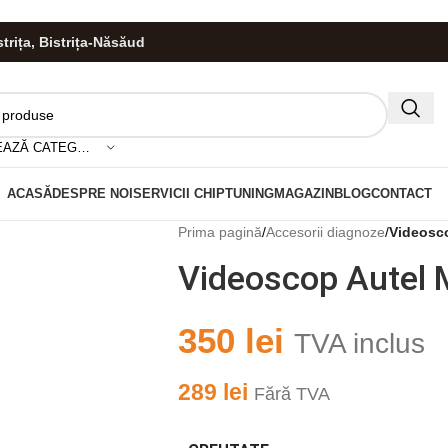
istrița, Bistrița-Năsăud
HIS!
SELECTEAZĂ CATEGORIA
ACASĂ
DESPRE NOI
SERVICII CHIPTUNING
MAGAZIN
BLOG
CONTACT
Prima pagină
/
Accesorii diagnoze
/
Videosc
Videoscop Autel
350
lei
TVA inclus
289
lei
Fără TVA