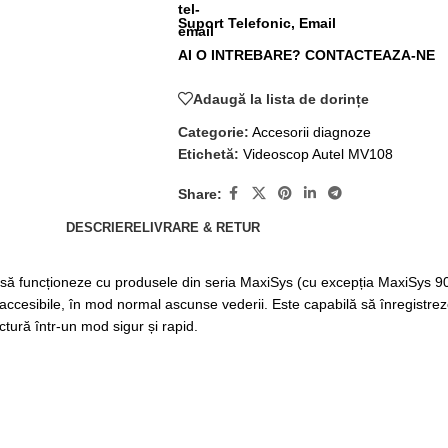
Suport Telefonic, Email
AI O INTREBARE? CONTACTEAZA-NE
Adaugă la lista de dorințe
Categorie:
Accesorii diagnoze
Etichetă:
Videoscop Autel MV108
Share:
DESCRIERE
LIVRARE & RETUR
ă funcționeze cu produsele din seria MaxiSys (cu excepția MaxiSys 90
cesibile, în mod normal ascunse vederii. Este capabilă să înregistreze i
uctură într-un mod sigur și rapid.