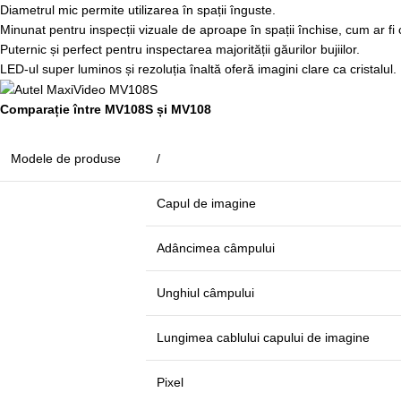
Diametrul mic permite utilizarea în spații înguste.
Minunat pentru inspecții vizuale de aproape în spații închise, cum ar fi cil
Puternic și perfect pentru inspectarea majorității găurilor bujiilor.
LED-ul super luminos și rezoluția înaltă oferă imagini clare ca cristalul.
Comparație între MV108S și MV108
Modele de produse
/
Capul de imagine
Adâncimea câmpului
Unghiul câmpului
Lungimea cablului capului de imagine
Pixel