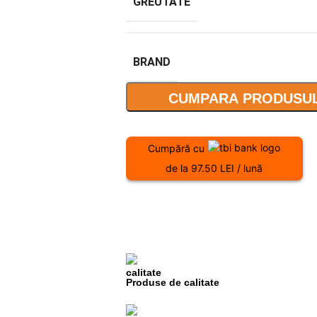
GREUTATE
BRAND
CUMPARA PRODUSUL
Cumpără cu
de la 97.50 LEI / lună
Produse de calitate