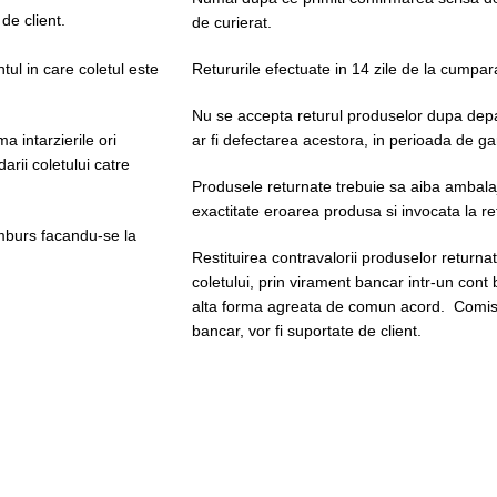
 de client.
de curierat.
tul in care coletul este
Retururile efectuate in 14 zile de la cumpar
Nu se accepta returul produselor dupa depas
 intarzierile ori
ar fi defectarea acestora, in perioada de ga
rii coletului catre
Produsele returnate trebuie sa aiba ambalaje
exactitate eroarea produsa si invocata la re
amburs facandu-se la
Restituirea contravalorii produselor returnat
coletului, prin virament bancar intr-un cont 
alta forma agreata de comun acord. Comisi
bancar, vor fi suportate de client.