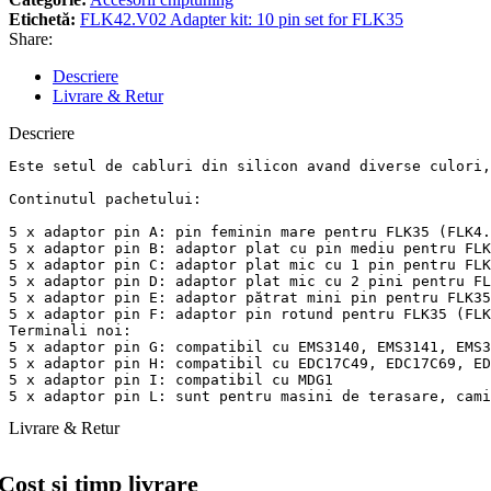
Etichetă:
FLK42.V02 Adapter kit: 10 pin set for FLK35
Share:
Descriere
Livrare & Retur
Descriere
Este setul de cabluri din silicon avand diverse culori,
Continutul pachetului:

5 x adaptor pin A: pin feminin mare pentru FLK35 (FLK4.
5 x adaptor pin B: adaptor plat cu pin mediu pentru FLK
5 x adaptor pin C: adaptor plat mic cu 1 pin pentru FLK
5 x adaptor pin D: adaptor plat mic cu 2 pini pentru FL
5 x adaptor pin E: adaptor pătrat mini pin pentru FLK35
5 x adaptor pin F: adaptor pin rotund pentru FLK35 (FLK
Terminali noi:

5 x adaptor pin G: compatibil cu EMS3140, EMS3141, EMS3
5 x adaptor pin H: compatibil cu EDC17C49, EDC17C69, ED
5 x adaptor pin I: compatibil cu MDG1

Livrare & Retur
Cost si timp livrare