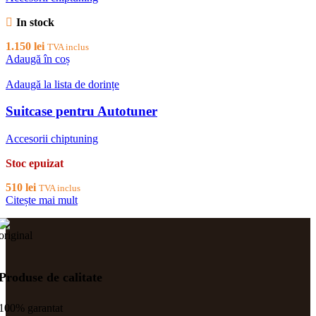
In stock
1.150
lei
TVA inclus
Adaugă în coș
Adaugă la lista de dorințe
Suitcase pentru Autotuner
Accesorii chiptuning
Stoc epuizat
510
lei
TVA inclus
Citește mai mult
Produse de calitate
100% garantat