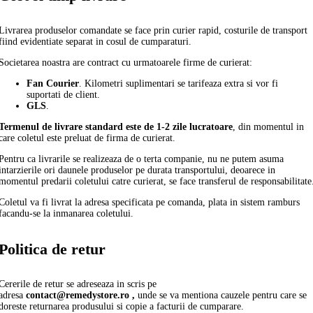
Livrarea produselor comandate se face prin curier rapid, costurile de transport
fiind evidentiate separat in cosul de cumparaturi.
Societarea noastra are contract cu urmatoarele firme de curierat:
Fan Courier
. Kilometri suplimentari se tarifeaza extra si vor fi
suportati de client.
GLS
.
Termenul de livrare standard este de 1-2 zile lucratoare
, din momentul in
care coletul este preluat de firma de curierat.
Pentru ca livrarile se realizeaza de o terta companie, nu ne putem asuma
intarzierile ori daunele produselor pe durata transportului, deoarece in
momentul predarii coletului catre curierat, se face transferul de responsabilitate
Coletul va fi livrat la adresa specificata pe comanda, plata in sistem ramburs
facandu-se la inmanarea coletului.
Politica de retur
Cererile de retur se adreseaza in scris pe
adresa
contact@remedystore.ro ,
unde se va mentiona cauzele pentru care se
doreste returnarea produsului si copie a facturii de cumparare.