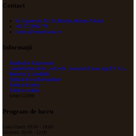
Contact
Str. Sigmirului Nr. 29, Bistrița, Bistrița-Năsăud
+40 772 095 778
contact@remedystore.ro
Informații
Întrebări & Răspunsuri
Credit Online de la UniCredit Consumer Financing IFN S.A.
Termenii şi condiţiile
Politică de confidențialitate
Politica de retur
Politica cookies
Setări GDPR
Program de lucru
Luni-Vineri: 09:00 - 18:00
Sâmbătă: 09:00 - 12:00