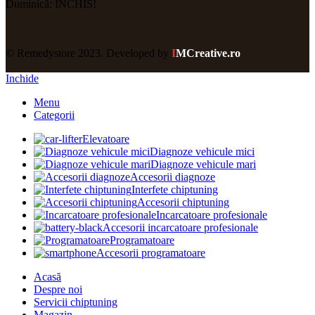
Duminică: ÎNCHIS!
© Remedystore 2023. Developed by
I
MCreative.ro
Inchide
Menu
Categorii
Elevatoare
Diagnoze vehicule mici
Diagnoze vehicule mari
Accesorii diagnoze
Interfete chiptuning
Accesorii chiptuning
Incarcatoare profesionale
Accesorii incarcatoare profesionale
Programatoare
Accesorii programatoare
Acasă
Despre noi
Servicii chiptuning
Magazin