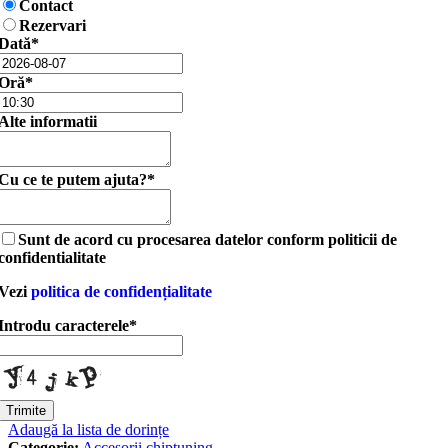
Contact
Rezervari
Dată
*
Oră
*
Alte informatii
Cu ce te putem ajuta?
*
Sunt de acord cu procesarea datelor conform politicii de
confidentialitate
Vezi
politica de confidențialitate
Introdu caracterele
*
Trimite
Adaugă la lista de dorințe
Categorie:
Accesorii chiptuning