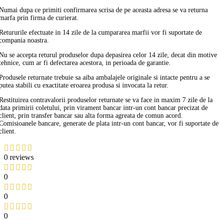
Numai dupa ce primiti confirmarea scrisa de pe aceasta adresa se va returna
marfa prin firma de curierat.
Retururile efectuate in 14 zile de la cumpararea marfii vor fi suportate de
compania noastra.
Nu se accepta returul produselor dupa depasirea celor 14 zile, decat din motive
tehnice, cum ar fi defectarea acestora, in perioada de garantie.
Produsele returnate trebuie sa aiba ambalajele originale si intacte pentru a se
putea stabili cu exactitate eroarea produsa si invocata la retur.
Restituirea contravalorii produselor returnate se va face in maxim 7 zile de la
data primirii coletului, prin virament bancar intr-un cont bancar precizat de
client, prin transfer bancar sau alta forma agreata de comun acord.
Comisioanele bancare, generate de plata intr-un cont bancar, vor fi suportate de
client.
0 reviews
0
0
0