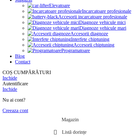
Elevatoare
Incarcatoare profesionale
Accesorii incarcatoare profesionale
Diagnoze vehicule mici
Diagnoze vehicule mari
Accesorii diagnoze
Interfete chiptuning
Accesorii chiptuning
Programatoare
Blog
Contact
COȘ CUMPĂRĂTURI
Inchide
Autentificare
Inchide
Nu ai cont?
Creeaza cont
Magazin
Listă dorințe