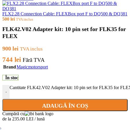
FLX2.28 Connection Cable: FLEXBox port F to DQ500 & DQ381
500
lei
TVA inclus
FLK42.V02 Adapter kit: 10 pin set for FLK35 for
FLEX
900
lei
TVA inclus
744
lei
Fără TVA
Brand
Magicmotorsport
În stoc
Cantitate FLK42.V02 Adapter kit: 10 pin set for FLK35 for FL
-
ADAUGĂ ÎN COȘ
Cumpără cu
de la 235.00 LEI / lună